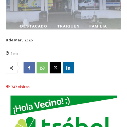
DESTACADO
TRAIGUÉN
FAMILIA
8 de Mar , 2026
1
min.
747
Visitas