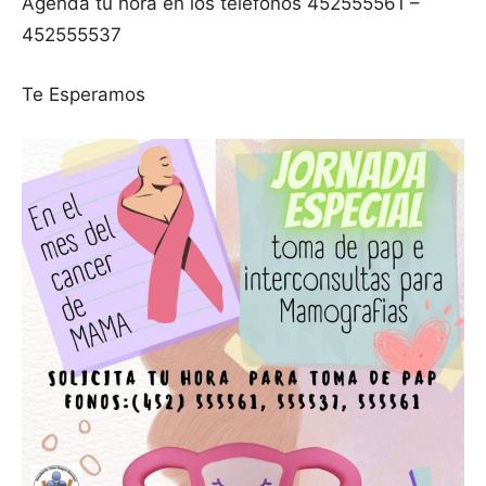
Agenda tu hora en los teléfonos 452555561 –
452555537
Te Esperamos