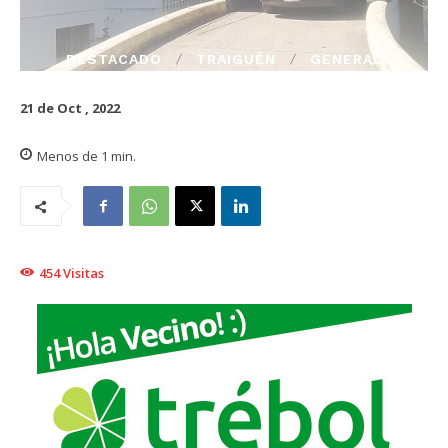
DESTACADO
TRAIGUÉN
GENERAL
21 de Oct , 2022
Menos de 1
min.
454
Visitas