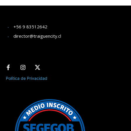
+56 9 83512642
director@traiguencity.cl
Política de Privacidad