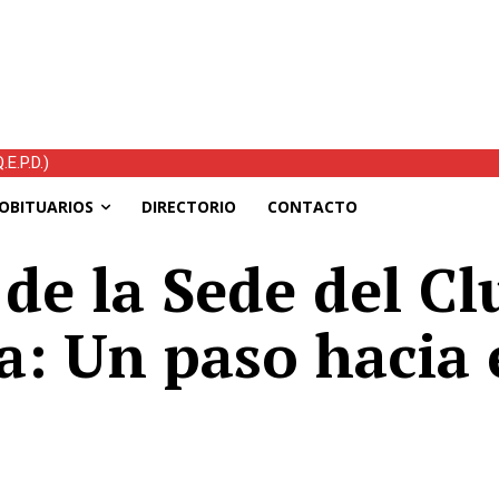
.D.)
s el temporal: mejoran las condiciones, continúan las ayudas y hoy 
OBITUARIOS
DIRECTORIO
CONTACTO
de la Sede del Cl
a: Un paso hacia 