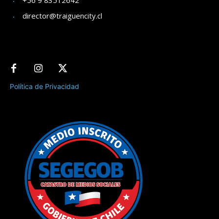
+56 9 83512642
director@traiguencity.cl
Política de Privacidad