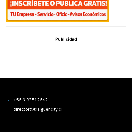
+56 9 83512642
director@traiguencity.cl