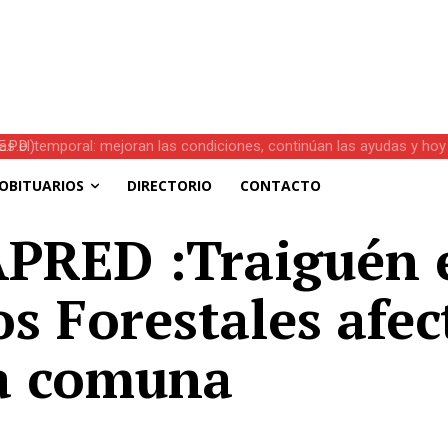
s el temporal: mejoran las condiciones, continúan las ayudas y hoy 
OBITUARIOS
DIRECTORIO
CONTACTO
PRED :Traiguén e
os Forestales afe
a comuna