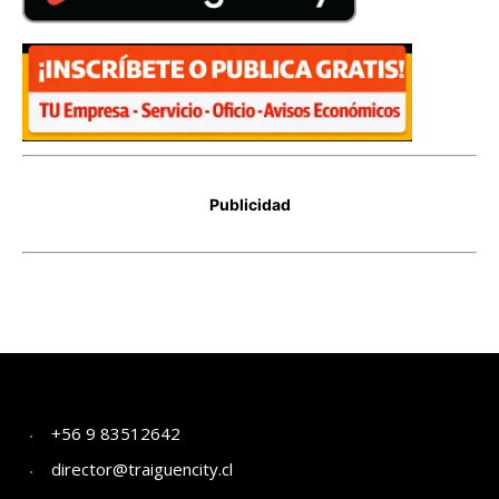
+56 9 83512642
director@traiguencity.cl