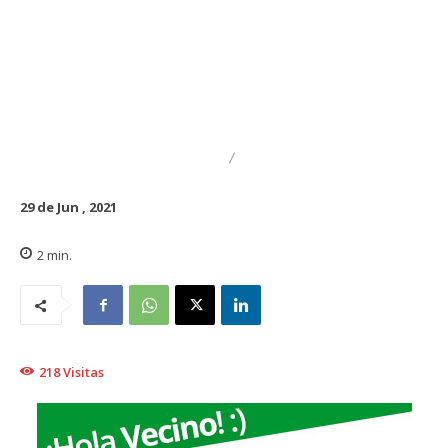
DESTACADO
REGIONAL
29 de Jun , 2021
2
min.
218
Visitas