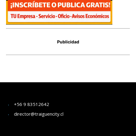
+56 9 83512642
director@traiguencity.cl