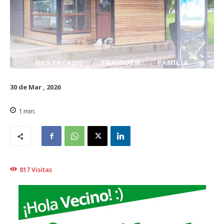
DESTACADO
TRAIGUÉN
FAMILIA
30 de Mar , 2026
1
min.
817
Visitas