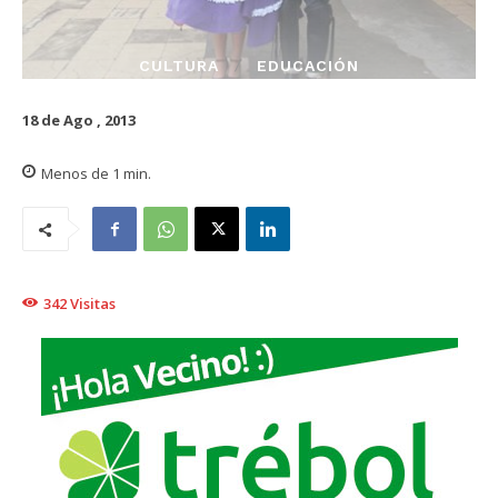
CULTURA
EDUCACIÓN
18 de Ago , 2013
Menos de 1
min.
342
Visitas