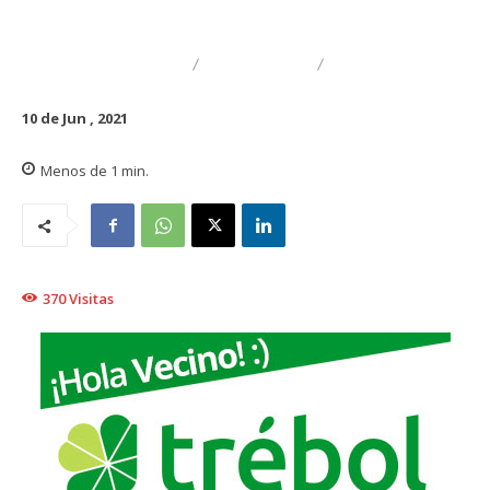
DESTACADO
TRAIGUÉN
GENERAL
10 de Jun , 2021
Menos de 1
min.
370
Visitas