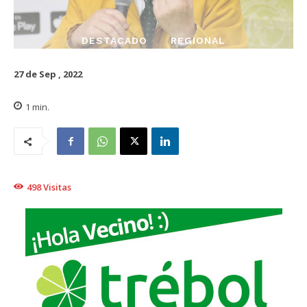
DESTACADO
REGIONAL
27 de Sep , 2022
1
min.
498
Visitas