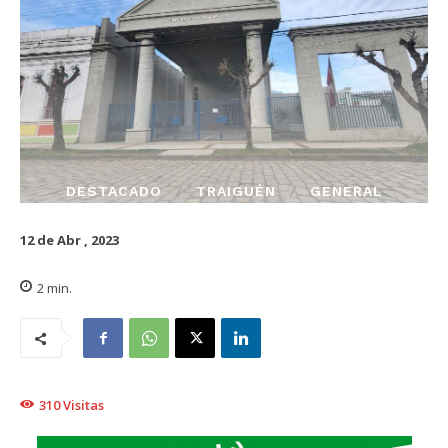
DESTACADO
TRAIGUÉN
GENERAL
12 de Abr , 2023
2
min.
310
Visitas