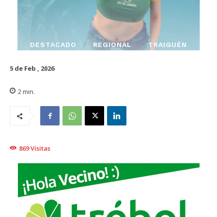
DESTACADO
REGIONAL
TRAIGUÉN
5 de Feb , 2026
2
min.
869
Visitas