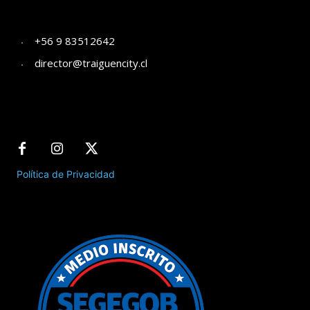
+56 9 83512642
director@traiguencity.cl
Política de Privacidad