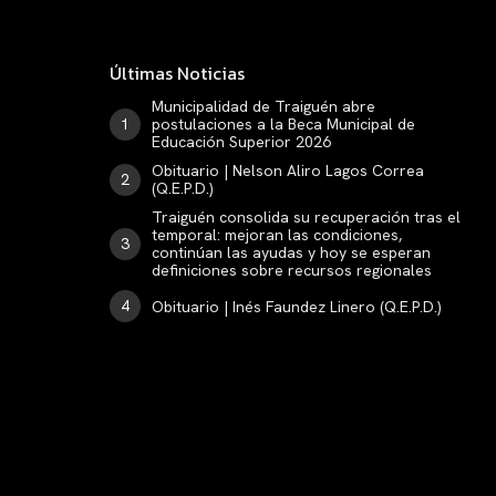
Últimas Noticias
Municipalidad de Traiguén abre
postulaciones a la Beca Municipal de
Educación Superior 2026
Obituario | Nelson Aliro Lagos Correa
(Q.E.P.D.)
Traiguén consolida su recuperación tras el
temporal: mejoran las condiciones,
continúan las ayudas y hoy se esperan
definiciones sobre recursos regionales
Obituario | Inés Faundez Linero (Q.E.P.D.)