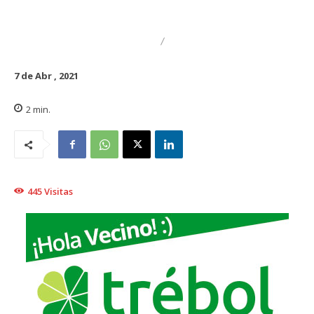
DESTACADO
REGIONAL
7 de Abr , 2021
2
min.
445
Visitas