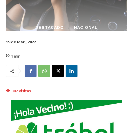
DESTACADO
NACIONAL
19 de Mar , 2022
1
min.
302
Visitas