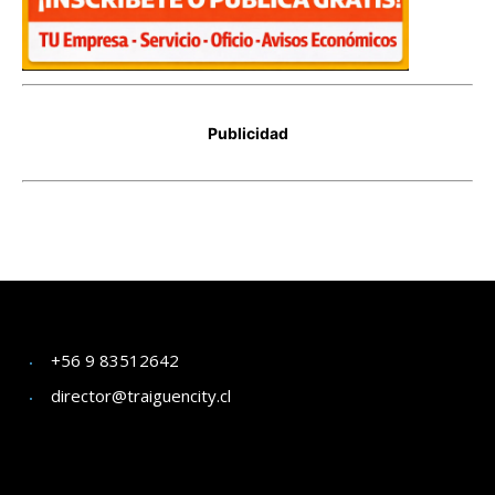
+56 9 83512642
director@traiguencity.cl