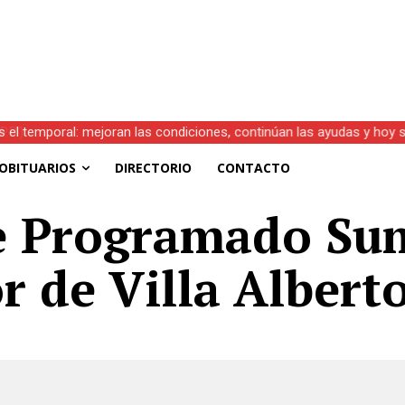
s el temporal: mejoran las condiciones, continúan las ayudas y hoy 
OBITUARIOS
DIRECTORIO
CONTACTO
 Programado Sum
r de Villa Albert