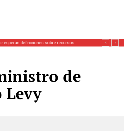
se esperan definiciones sobre recursos
inistro de
o Levy