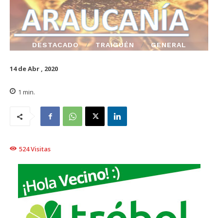
DESTACADO
TRAIGUÉN
GENERAL
14 de Abr , 2020
1
min.
524
Visitas