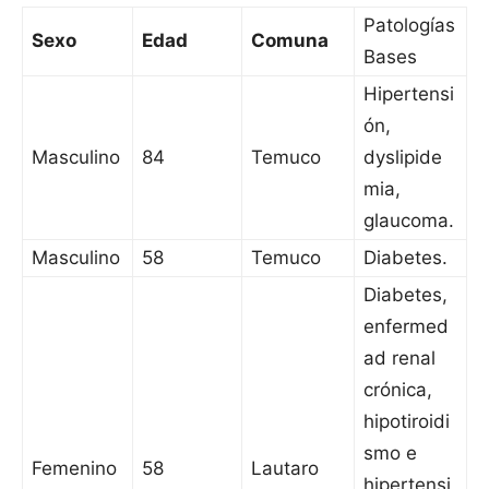
Patologías
Sexo
Edad
Comuna
Bases
Hipertensi
ón,
Masculino
84
Temuco
dyslipide
mia,
glaucoma.
Masculino
58
Temuco
Diabetes.
Diabetes,
enfermed
ad renal
crónica,
hipotiroidi
smo e
Femenino
58
Lautaro
hipertensi