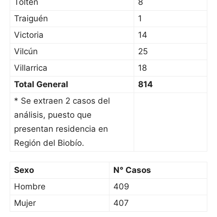
Toltén
8
Traiguén
1
Victoria
14
Vilcún
25
Villarrica
18
Total General
814
* Se extraen 2 casos del
análisis, puesto que
presentan residencia en
Región del Biobío.
Sexo
N° Casos
Hombre
409
Mujer
407