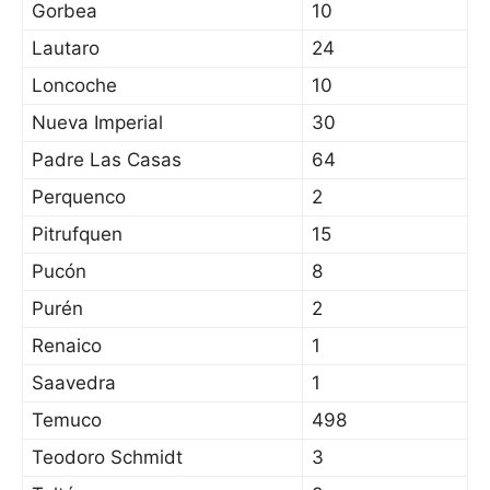
Gorbea
10
Lautaro
24
Loncoche
10
Nueva Imperial
30
Padre Las Casas
64
Perquenco
2
Pitrufquen
15
Pucón
8
Purén
2
Renaico
1
Saavedra
1
Temuco
498
Teodoro Schmidt
3