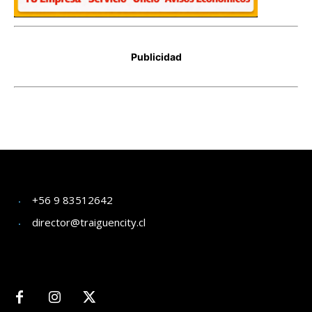
+56 9 83512642
director@traiguencity.cl