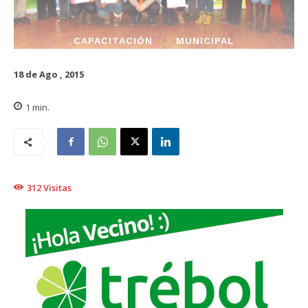
CAPACITACIÓN
MUNICIPAL
18 de Ago , 2015
1
min.
312
Visitas