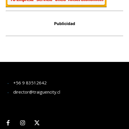
+56 9 83512642
director@traiguencity.cl