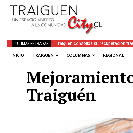
Traiguén consolida su recuperación tras e
Obituario | Inés Faundez Linero (Q.E.P.D.
ÚLTIMAS ENTRADAS
regionales
INICIO
TRAIGUÉN
COLUMNAS
REGIONAL
Mejoramiento
Traiguén