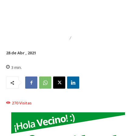
DESTACADO
REGIONAL
28 de Abr , 2021
3
min.
270
Visitas