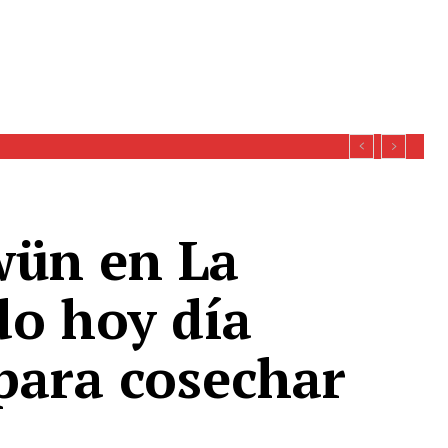
wün en La
do hoy día
 para cosechar