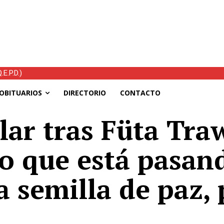
E.P.D.)
OBITUARIOS
DIRECTORIO
CONTACTO
lar tras Füta Tra
o que está pasan
a semilla de paz,