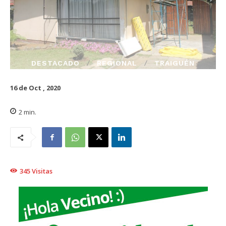
DESTACADO
REGIONAL
TRAIGUÉN
16 de Oct , 2020
2
min.
345
Visitas