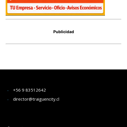
+56 9 83512642
director@traiguencity.cl