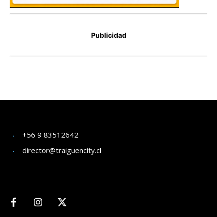
+56 9 83512642
director@traiguencity.cl