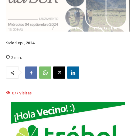
DESTACADO
REGIONAL
TRAIGUÉN
9 de Sep , 2024
2
min.
677
Visitas