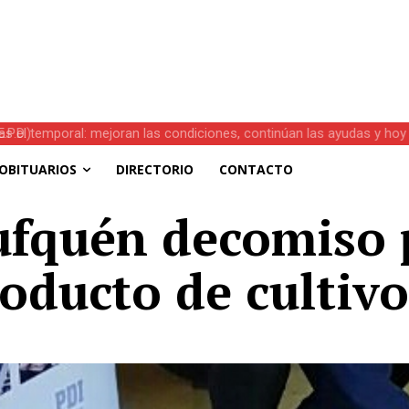
s el temporal: mejoran las condiciones, continúan las ayudas y hoy 
OBITUARIOS
DIRECTORIO
CONTACTO
ufquén decomiso 
oducto de cultivo