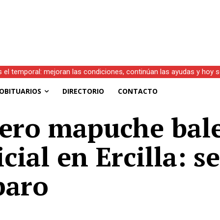
s el temporal: mejoran las condiciones, continúan las ayudas y hoy 
OBITUARIOS
DIRECTORIO
CONTACTO
ro mapuche bale
cial en Ercilla: 
paro