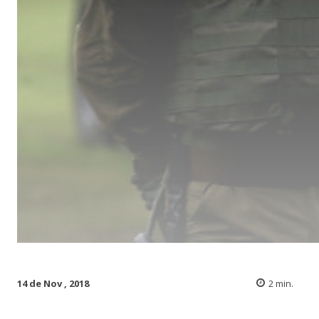
14 de Nov , 2018
2
min.