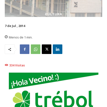
CULTURA
7 de Jul , 2014
Menos de 1
min.
334
Visitas