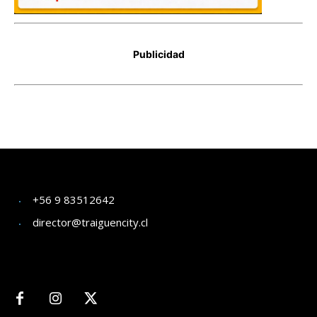
+56 9 83512642
director@traiguencity.cl