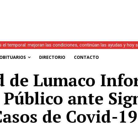
s el temporal: mejoran las condiciones, continúan las ayudas y hoy 
OBITUARIOS
DIRECTORIO
CONTACTO
d de Lumaco Inf
 Público ante Sign
asos de Covid-19