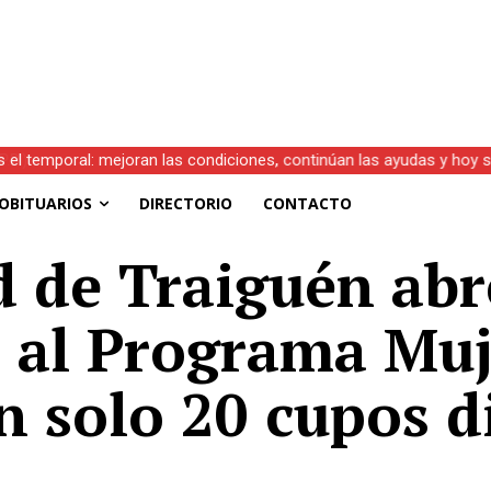
s el temporal: mejoran las condiciones, continúan las ayudas y hoy 
OBITUARIOS
DIRECTORIO
CONTACTO
 de Traiguén abr
 al Programa Muj
 solo 20 cupos d