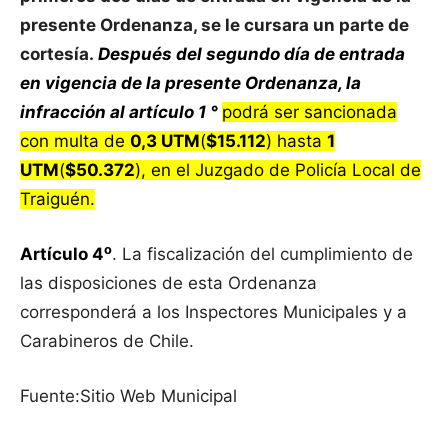
presente Ordenanza, se le cursara un parte de
cortesía.
Después del segundo día de entrada
en vigencia de la presente Ordenanza, la
infracción al artículo 1 °
podrá ser sancionada
con multa de
0,3 UTM
(
$15.112
) hasta
1
UTM
(
$50.372
), en el Juzgado de Policía Local de
Traiguén.
o
Artículo 4
. La fiscalización del cumplimiento de
las disposiciones de esta Ordenanza
corresponderá a los Inspectores Municipales y a
Carabineros de Chile.
Fuente:Sitio Web Municipal