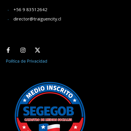
+56 9 83512642
director@traiguencity.cl
Política de Privacidad