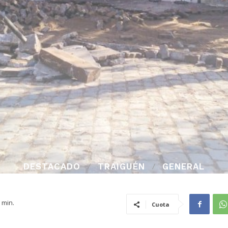
DESTACADO
TRAIGUÉN
GENERAL
min.
Cuota