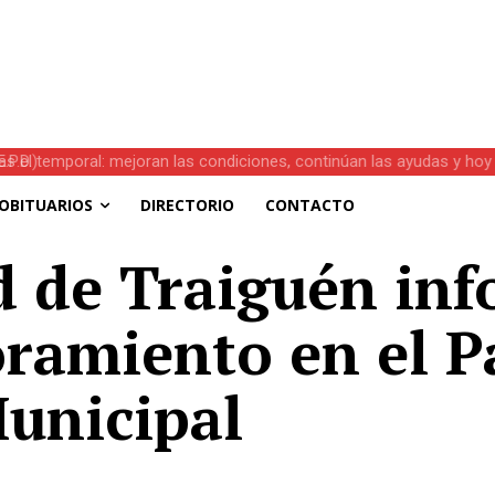
s el temporal: mejoran las condiciones, continúan las ayudas y hoy 
OBITUARIOS
DIRECTORIO
CONTACTO
 de Traiguén inf
oramiento en el P
unicipal