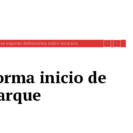
se esperan definiciones sobre recursos
orma inicio de
arque