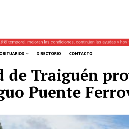
s el temporal: mejoran las condiciones, continúan las ayudas y hoy 
OBITUARIOS
DIRECTORIO
CONTACTO
 de Traiguén pro
guo Puente Ferro