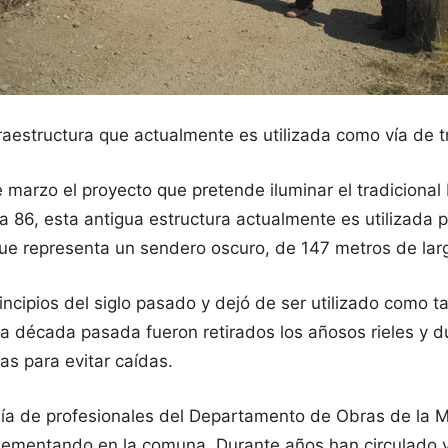
raestructura que actualmente es utilizada como vía de t
 marzo el proyecto que pretende iluminar el tradicional
a 86, esta antigua estructura actualmente es utilizada 
 que representa un sendero oscuro, de 147 metros de la
incipios del siglo pasado y dejó de ser utilizado como t
 década pasada fueron retirados los añosos rieles y du
as para evitar caídas.
añía de profesionales del Departamento de Obras de la M
lementando en la comuna. Durante años han circulado v