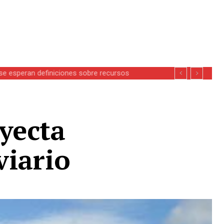
se esperan definiciones sobre recursos
yecta
viario