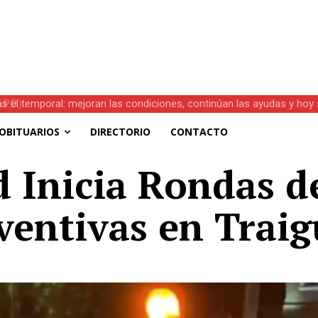
s el temporal: mejoran las condiciones, continúan las ayudas y hoy 
OBITUARIOS
DIRECTORIO
CONTACTO
 Inicia Rondas d
ventivas en Trai