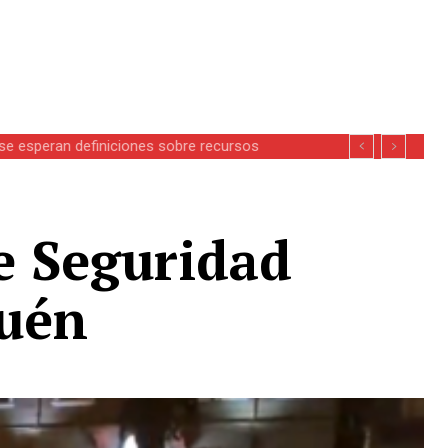
se esperan definiciones sobre recursos
e Seguridad
guén