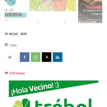
DESTACADO
TRAIGUÉN
CAPACITACIÓN
31 de Jul , 2023
1
min.
379
Visitas