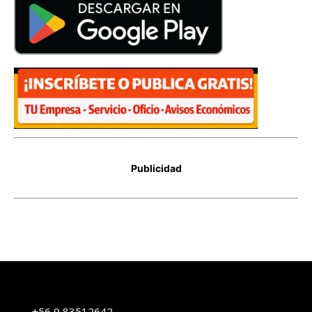
+56 9 83512642