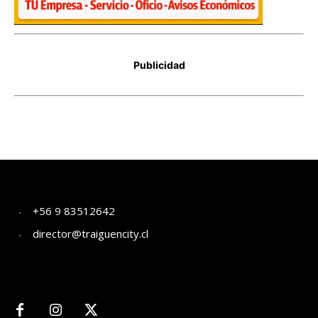
+56 9 83512642
director@traiguencity.cl