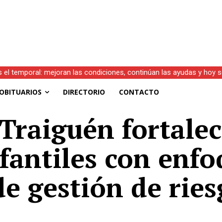
s el temporal: mejoran las condiciones, continúan las ayudas y hoy 
OBITUARIOS
DIRECTORIO
CONTACTO
Traiguén fortale
nfantiles con enf
de gestión de ries