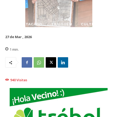
DESTACADO
TRAIGUÉN
CULTURA
27 de Mar , 2026
1
min.
940
Visitas