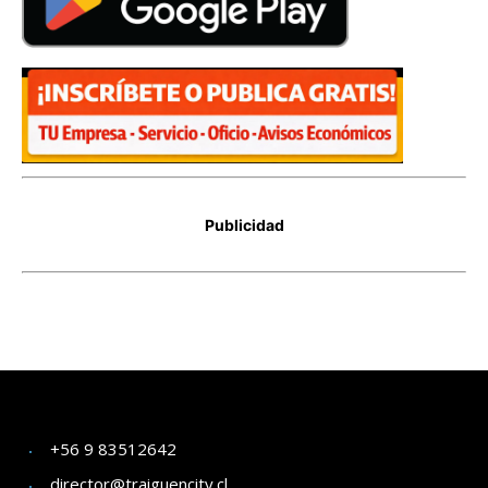
+56 9 83512642
director@traiguencity.cl