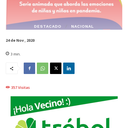
DESTACADO
NACIONAL
24 de Nov , 2020
3
min.
357
Visitas