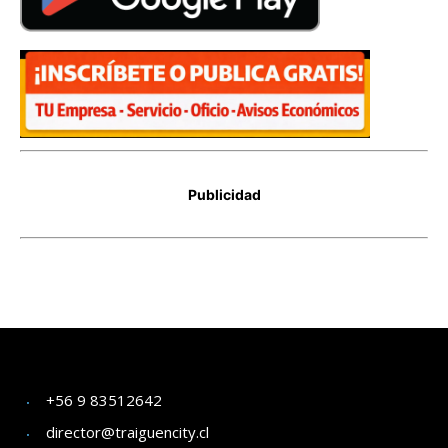
+56 9 83512642
director@traiguencity.cl