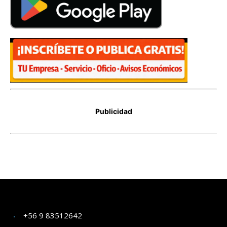
+56 9 83512642