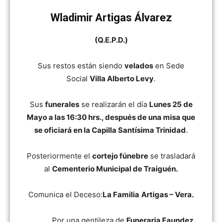
Wladimir Artigas Álvarez
(Q.E.P.D.)
Sus restos están siendo
velados
en Sede
Social
Villa Alberto Levy
.
Sus
funerales
se realizarán el día
Lunes 25 de
Mayo a las 16:30 hrs., después de una misa que
se oficiará en la Capilla Santísima Trinidad
.
Posteriormente el
cortejo fúnebre
se trasladará
al
Cementerio Municipal de Traiguén.
Comunica el Deceso:
La Familia
Artigas – Vera.
Por una gentileza de
Funeraria Faundez.