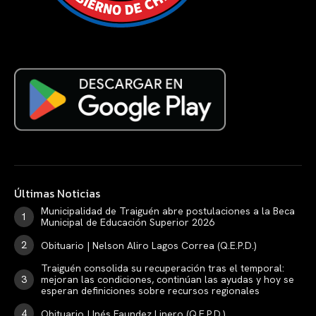
Últimas Noticias
Municipalidad de Traiguén abre postulaciones a la Beca
Municipal de Educación Superior 2026
Obituario | Nelson Aliro Lagos Correa (Q.E.P.D.)
Traiguén consolida su recuperación tras el temporal:
mejoran las condiciones, continúan las ayudas y hoy se
esperan definiciones sobre recursos regionales
Obituario | Inés Faundez Linero (Q.E.P.D.)