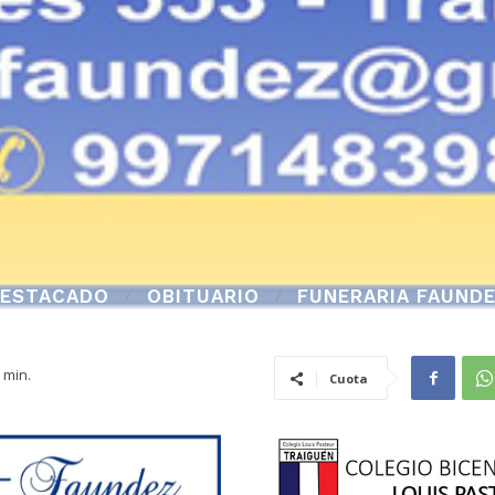
ESTACADO
OBITUARIO
FUNERARIA FAUND
min.
Cuota