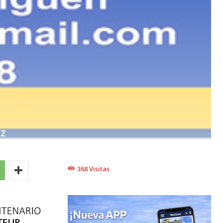
EZ
368
Visitas