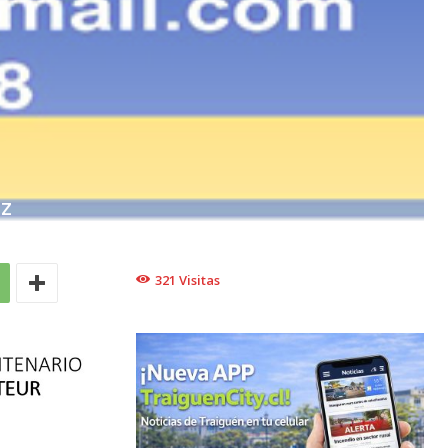
EZ
321
Visitas