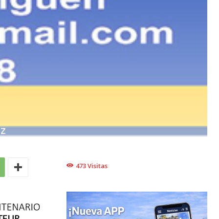
EZ
473
Visitas