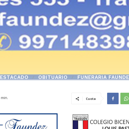
ESTACADO
OBITUARIO
FUNERARIA FAUND
min.
Cuota