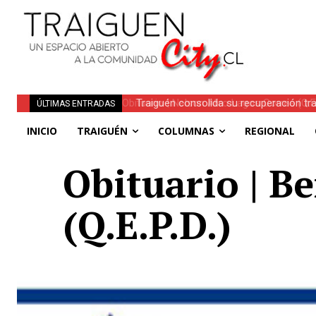
Traiguén consolida su recuperación tra
ÚLTIMAS ENTRADAS
regionales
INICIO
TRAIGUÉN
COLUMNAS
REGIONAL
Obituario | B
(Q.E.P.D.)